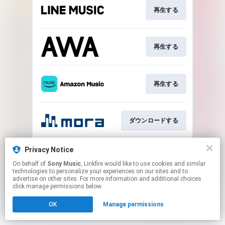
再生する
再生する
再生する
ダウンロードする
Privacy Notice
ダウンロードする
On behalf of
Sony Music
, Linkfire would like to use cookies and similar
technologies to personalize your experiences on our sites and to
advertise on other sites. For more information and additional choices
This page may contain affiliate links.
click manage permissions below.
By using this service, you agree to the use of cookies.
OK
Manage permissions
Click here
to manage your permissions.